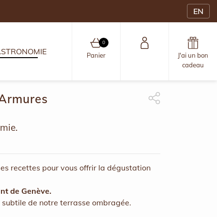
EN
0
STRONOMIE
0 article au panier
Panier
J'ai un bon
cadeau
 Armures
Partage Facebook
apythemev3.fo.share_t
Partage Linkedin
omie.
des recettes pour vous offrir la dégustation
ant de Genève.
e subtile de notre terrasse ombragée.